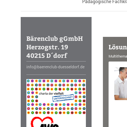
Pädagogische Fachkrä
Bärenclub gGmbH
Herzogstr. 19
Lösun
40215 D´dorf
Multithemat
info@baerenclub-duesseldorf.de